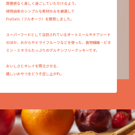
罪悪感なく楽しく過ごしていただけるよう、
植物由来のシンプルな素材のみを厳選して
FruOats（フルオーツ）を開発しました。
スーパーフードとして注目されているオートミールや
チアシード
のほか、おからやドライフルーツなどを使った、
食物繊維・ビタ
ミン・ミネラルたっぷりの
グルテンフリークッキーです。
おいしさとキレイを両立させる、
嬉しいおやつをどうぞ召し上がれ。