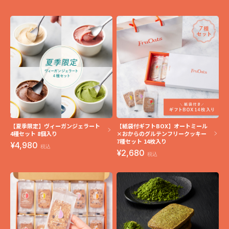
【夏季限定】ヴィーガンジェラート
【紙袋付ギフトBOX】オートミール
4種セット 8個入り
×おからのグルテンフリークッキー
7種セット 14枚入り
4,980
税込
2,680
税込