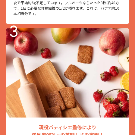
女で平均約6g不足しています。フルオーツならたった3枚(約40g)
で、1日に必要な食物繊維の1/2が摂れます。これは、バナナ約10
本相当分です。
現役パティシエ監修により
満足度95%
の美味しさを実現！