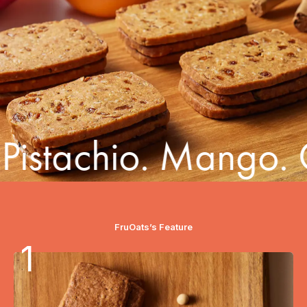
istachio. Mango. C
FruOats’s Feature