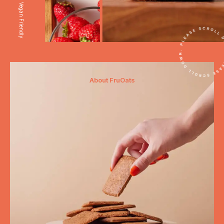
Vegan Friendly
About FruOats