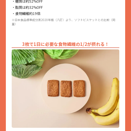
・糖質は約52%OFF
・脂質は約32%OFF
・食物繊維約19倍
※日本食品標準成分表2020年版（八訂）より、ソフトビスケットとの比較（同
量）
3枚で1日に必要な食物繊維の1/2が摂れる！