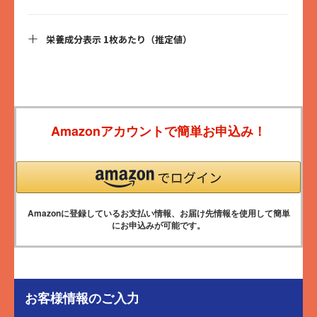
栄養成分表示 1枚あたり（推定値）
＜特定原材料＞
一部に大豆・オレンジ・りんご・アーモンド含む
【ストロベリーピスタチオ】
＜原材料＞
エネルギー：48kcal
【ストロベリーピスタチオ】
タンパク質：1.0g
水溶性食物繊維（国内製造）、おからパウダー、ドライストロベリ
脂質：2.3g
Amazonアカウントで簡単お申込み！
ー、こめ油、砂糖（さとうきび（沖縄県産））、有機オーツ麦、ピ
炭水化物：7.6g
スタチオ、アマニ、チアシード
- 糖質：4.0g
- 食物繊維：3.6g
【マンゴーココナッツ】
食塩相当量：0.00g
水溶性食物繊維（国内製造）、おからパウダー、ドライマンゴー、
こめ油、砂糖（さとうきび（沖縄県産））、ココナッツ、有機オー
【マンゴーココナッツ】
Amazonに登録しているお支払い情報、お届け先情報を使用して簡単
ツ麦、アマニ、チアシード
エネルギー：49kcal
にお申込みが可能です。
タンパク質：0.9g
【イチジクアーモンド】
脂質：2.6g
水溶性食物繊維（国内製造）、おからパウダー、ドライ無花果（無
炭水化物：7.5g
花果、米粉）、こめ油、砂糖（さとうきび（沖縄県産））、アーモ
- 糖質：4.0g
ンド、有機オーツ麦、アマニ、チアシード
- 食物繊維：3.5g
お客様情報のご入力
食塩相当量：0.00g
【アップルシナモン】