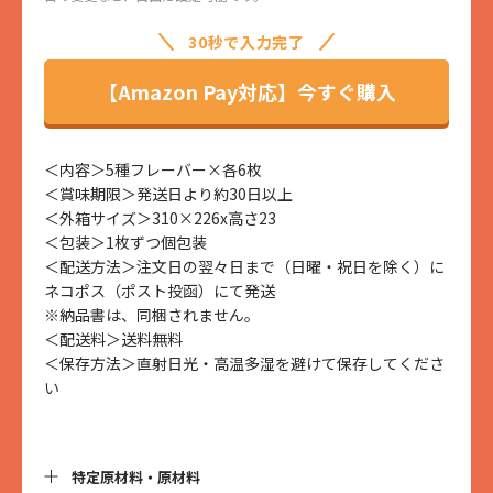
30秒で入力完了
【Amazon Pay対応】今すぐ購入
＜内容＞5種フレーバー×各6枚
＜賞味期限＞発送日より約30日以上
＜外箱サイズ＞310×226x高さ23
＜包装＞1枚ずつ個包装
＜配送方法＞注文日の翌々日まで（日曜・祝日を除く）に
ネコポス（ポスト投函）にて発送
※納品書は、同梱されません。
＜配送料＞送料無料
＜保存方法＞直射日光・高温多湿を避けて保存してくださ
い
特定原材料・原材料