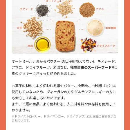
オートミール、おからパウダー(遺伝子組換えでない)、チアシード、
アマニ、ドライフルーツ、米油など、
植物由来のスーパーフード
を1
枚のクッキーにぎゅっと詰め込みました。
お菓子の材料によく使われる卵やバター、小麦粉、白砂糖（※）は
使用していないため、
ヴィーガン
の方やグルテンアレルギーの方に
も安心してお楽しみいただけます。
また、市販の商品によく使われる、人工甘味料や保存料も使用して
おりません。
※ドライストロベリー、ドライマンゴー、ドライアップルには微量の白砂糖が含
まれています。