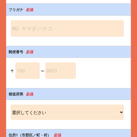
- 糖質：3.4g
- 食物繊維：3.6g
フリガナ
必須
郵便番号
必須
〒
ー
都道府県
必須
住所1（市郡区／町・村）
必須