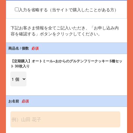
水溶性食物繊維（国内製造）、おからパウダー、ドライアップル
【イチジクアーモンド】
（りんご、砂糖）、こめ油、砂糖（さとうきび（沖縄県産））、有
入力を省略する（当サイトで購入したことがある方）
エネルギー：52kcal
機オーツ麦、シナモン、アマニ、チアシード
タンパク質：1.2g
脂質：2.9g
【オレンジチョコレート】
下記お客さま情報を全てご記入いただき、「お申し込み内
炭水化物：7.4g
水溶性食物繊維（国内製造）、おからパウダー、砂糖（さとうきび
容を確認する」ボタンをクリックしてください。
- 糖質：3.6g
（沖縄県産））、こめ油、チョコレート、有機オーツ麦、オレンジ
- 食物繊維：3.8g
果皮、アマニ、チアシード
食塩相当量：0.00g
商品名 / 個数
必須
※チョコレートは乳不使用ですが、と同じ製造現場では、乳を含む
【アップルシナモン】
【定期購入】オートミール×おからのグルテンフリークッキー 5種セッ
エネルギー：48kcal
ト 30枚入り
タンパク質：0.9g
脂質：2.2g
炭水化物：8.0g
- 糖質：4.4g
- 食物繊維：3.6g
食塩相当量：0.00g
お名前
必須
【オレンジチョコレート】
エネルギー：47kcal
タンパク質：1.0g
脂質：2.5g
炭水化物：7.0g