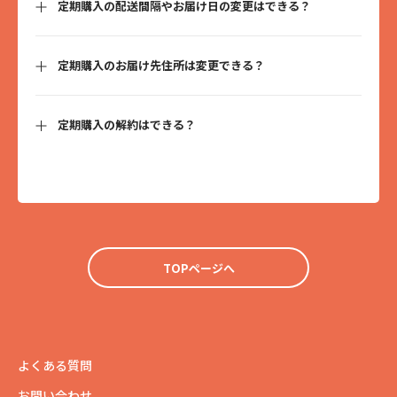
定期購入の配送間隔やお届け日の変更はできる？
はい、クレジットカードまたはNP後払いに変更できます。下記、手
■別の商品の追加
順をご確認ください。
マイページ＞定期購入を管理＞ご契約中の注文を「確認する」＞商
Amazon Payへの変更はできないため、Amazon Payをご希望の方
は、お手数ですが、新しく商品をご注文お願いします。
定期購入のお届け先住所は変更できる？
はい、配送間隔やお届け日の変更、スキップ配送の設定も可能で
す。下記、手順をご確認ください。
■お支払い方法の変更
■同じ商品の数量変更
マイページ＞定期購入を管理＞ご契約中の注文を「確認する」＞お
マイページ＞定期購入を管理＞ご契約中の注文を「確認する」＞商
■配送間隔・お届け日の変更
支払い方法を「変更する」＞お支払い方法を選択＞保存＞変更完了
定期購入の解約はできる？
下記、手順をご確認ください。
マイページ＞定期購入を管理＞ご契約中の注文を「確認する」＞配
送サイクル・次回お届け予定日・スキップ設定を「変更する」＞
※クレジットカードが登録されていない場合、お支払い方法でクレ
■お届け先住所の変更
「配送サイクルの変更」or「次回配送予定日の変更」or「次回配送
ジットカードを選択できません。お先にクレジットカード情報のご
マイページ＞定期購入を管理＞ご契約中の注文を「確認する」＞お
■商品の変更
のスキップ」のいずれかを変更＞保存＞変更完了
はい、マイページよりいつでも解約可能です。下記、手順をご確認
届け先情報を「変更する」＞各項目を記入＞お届け先住所を変更す
マイページ＞定期購入を管理＞ご契約中の注文を「確認する」＞商
ください。
品を変更する＞追加で商品を購入する＞既存の商品を削除＞変更完
詳細はこちら
了
■解約方法
マイページ＞定期購入を管理＞ご契約中の注文を「確認する」＞契
TOPページへ
約状況を「停止する」＞「本当に停止しますか？」を「OK」＞解約
よくある質問
お問い合わせ