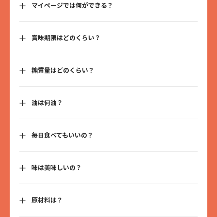
マイページでは何ができる？
賞味期限はどのくらい？
マイページ
より、注文履歴や配送状況の確認、お名前や住所、決済
方法などの変更ができます。
また、定期購入をしている場合、マイページの「定期購入を管理」
より、配送日の変更やスキップ、解約が可能です。
糖質量はどのくらい？
ご到着日より約30日~50日ほどとなっております。
皆様のお身体を考えて添加物や保存料を使用していないため、賞味
期限がやや短いです。
糖質量は1枚あたり3〜4g。通常のクッキーと比べて糖質
湿気の少ない冷暗所に保管すると、味が落ちにくいです。夏場は冷
油は何油？
52%OFF（※）となっております。小麦粉や米粉の代わりにおからを
使用することで低糖質を実現しています。
※4
日本食品標準成分表2020年版（八訂）より、ソフトビスケットとの
毎日食べてもいいの？
油は米油を使用しております。
比較（同量）
米油は、ビタミンEやリノール酸・オレイン酸などの不飽和脂肪酸が
豊富で美容健康効果が期待できます。また加熱しても油っぽさが出
にくくクッキーの風味を引き立たせてくれるため、フルオーツの油
味は美味しいの？
毎日食べてほしいおやつとして開発しています。
1日に必要な食物繊維は男性で20g、女性で18gですが、フルオーツ
は3枚で約11gの食物繊維が摂取できます。3枚食べてもカロリーは
何十回もの試作を重ね、食物繊維10gを配合しながら満足できる味
たった約150kcalです。朝食代わりに1枚、コーヒータイムに1枚、夕
原材料は？
ににたどり着きました。監修いただいたシェフはお菓子の世界大会
食後に1枚など、フルオーツであればおやつを我慢したり罪悪感を感
で優勝経験があり、TVでの出演も多数されている中山和大シェフで