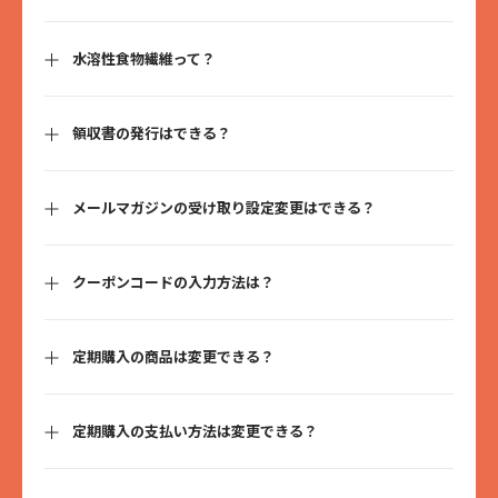
性で18g以上とされていますが、ほとんどの人が基準に達していま
せん。
キャベツ半玉分、またはバナナ10本を食べてやっと10gです。
20~30代の男女は平均で約6g食物繊維が不足しています。
水溶性食物繊維って？
フルオーツなら、たった3枚で1日に必要な食物繊維の1/2分の10g以
食物繊維には、水溶性食物繊維と不溶性食物繊維の2種類あり、両方
領収書の発行はできる？
ともバランス良く摂取する必要があります。
水溶性食物繊維は昆布やわかめなどに多く含む水に溶けるタイプの
はい、マイページより発行できます。下記、手順をご確認くださ
メールマガジンの受け取り設定変更はできる？
い。
フルオーツでは、植物由来のでん粉（原料はとうもろこし、じゃが
■領収書の発行方法
いも、キャッサバ、さつまいも）から作られた水溶性食物繊維を使
はい、マイページせより設定変更できます。下記、手順をご確認く
マイページ＞注文履歴を確認する＞ご契約中の注文を「確認する」
用しており、2種類の食物繊維をバランス良く摂取することができま
クーポンコードの入力方法は？
ださい。
＞注文情報下より領収書発行＞「領収書は登録されているメールア
す。
ドレス宛に送信されます。本当に実行しますか？」が表示されたら
■メールマガジンの受け取り設定の変更方法
「OK」をクリックして完了
マイページ＞会員情報を確認する＞1番下の項目「メールマガジン受
定期購入の商品は変更できる？
https://shop.fruoats.jp/shop/information/クーポンコード
はい、商品の変更や追加、数量の変更が可能です。下記、手順をご
定期購入の支払い方法は変更できる？
確認ください。
※選べるフレーバーセットは仕様上変更ができないため、新規でご
注文ください。