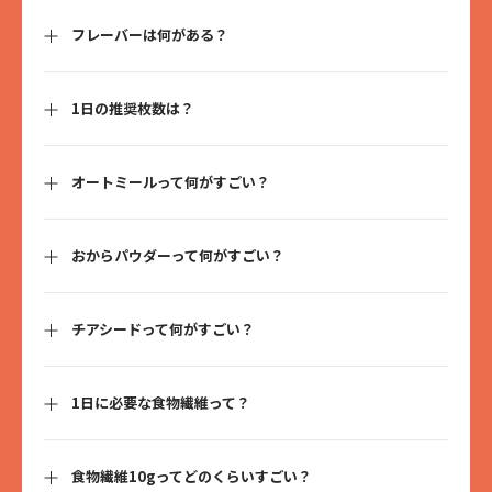
各フレーバーで共通している原材料はこの通りです。
フレーバーは何がある？
オートミール、おからパウダー、チアシード、アマニ、水溶性食物
繊維、本和香糖（沖縄県産サトウキビ）、米油
1日の推奨枚数は？
ただいまご用意しているフレーバーは9種類です。
・ストロベリーピスタチオ
・イチジクアーモンド
栄養バランスを考えて、1日3枚（45g）を推奨しています。
・オレンジチョコレート
オートミールって何がすごい？
3枚で食物繊維量が1日の1/2分になるため、普段の食事で足りない
・マンゴーココナッツ
食物繊維を補えます。
・アップルシナモン
・プレーン
・トマトバジル
おからパウダーって何がすごい？
お米と比べてオートミールは、
・ソイプロテイン プレーン
・食物繊維量はお米の約18倍！
・デーツ
・糖質量はお米の23%カット！
チアシードって何がすごい？
小麦粉と比べておからパウダーは、
血糖値が上がりにくく、脂肪がたまりにくい低GI食品といわれ、近
・糖質約88%カット！
・たんぱく質約2.8倍！
・食物繊維約17倍！
1日に必要な食物繊維って？
チアシードは栄養価が高いことから、スーパーフードといわれてい
ます。食物繊維やたんぱく質、カルシウムはもちろん、血液をサラ
大豆が原料のおからパウダーには、カリウム・カルシウム・マグネ
サラにするオメガ3脂肪酸のひとつであるα-リノレン酸が豊富なこと
シウム・鉄・マンガン・モリブデン・ビタミンK・ビタミンB1・ビ
が特徴です。また、少量のチアシードを摂取するだけで、チアシー
食物繊維10gってどのくらいすごい？
日本人の1日に必要な食物繊維の摂取基準量は、男性で20g以上、女
ドの持っている水分を吸収すると10倍ほど膨らむ性質により、満腹