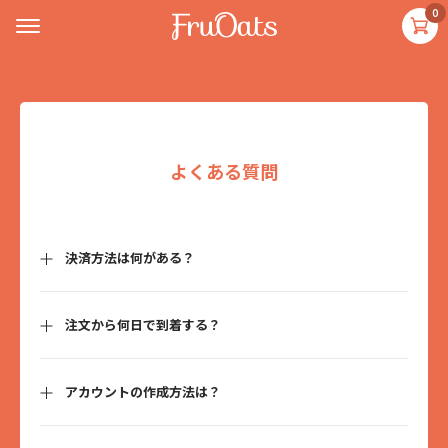
0
よくある質問
決済方法は何がある？
クレジットカード払い、Amazon Pay、NP後払い（コンビニ、郵便
注文から何日で到着する？
局、銀行、LINE Pay）で決済できます。
アカウントの作成方法は？
ご注文の翌々日まで（日曜・祝日を除く）に発送しております。発
送から1〜3日程度で到着いたします。
発送完了時に、追跡番号を記載した発送完了メールが送られます。