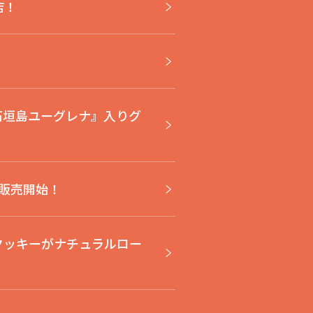
店！
『石垣島ユーグレナ』入りグ
」販売開始！
ークッキーがナチュラルロー