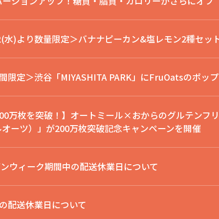
りバージョンアップ！糖質・脂質・カロリーがさらにオフ
12(水)より数量限定＞バナナピーカン&塩レモン2種セッ
期間限定＞渋谷「MIYASHITA PARK」にFruOatsの
200万枚を突破！】オートミール×おからのグルテンフ
（フルオーツ）」が200万枚突破記念キャンペーンを開催
デンウィーク期間中の配送休業日について
の配送休業日について