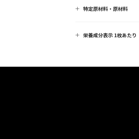
特定原材料・原材料
＜特定原材料＞
栄養成分表示 1枚あたり
一部に大豆含む
＜原材料＞
【アプリコットピスタチオ】
【アプリコットピスタチオ】
エネルギー：56kcal
水溶性食物繊維（国内製造）
タンパク質：1.0g
とうきび（沖縄県産））、こ
脂質：2.5g
マニ、チアシード
炭水化物：9.3g
- 糖質：5.3g
【レーズン】
- 食物繊維：4.0g
水溶性食物繊維（国内製造）
食塩相当量：0.01g
（沖縄県産））、レーズン、
シード
【レーズン】
エネルギー：54kcal