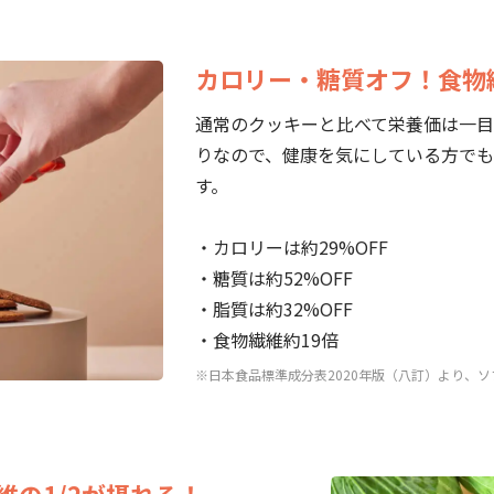
カロリー・糖質オフ！食物
通常のクッキーと比べて栄養価は一目
りなので、健康を気にしている方でも
す。
・カロリーは約29%OFF
・糖質は約52%OFF
・脂質は約32%OFF
・食物繊維約19倍
※日本食品標準成分表2020年版（八訂）より、
維の1/2が摂れる！