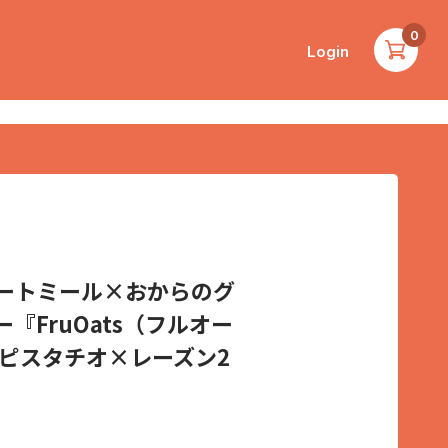
0
Login
ートミール×おからのグ
『FruOats（フルオー
トピスタチオ×レーズン2