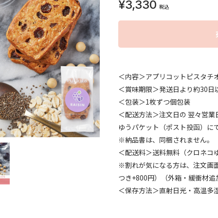
¥3,330
税込
＜内容＞アプリコットピスタチオ
＜賞味期限＞発送日より約30日
＜包装＞1枚ずつ個包装
＜配送方法＞注文日の 翌々営業
ゆうパケット（ポスト投函）に
※納品書は、同梱されません。
＜配送料＞送料無料（クロネコ
※割れが気になる方は、注文画
つき+800円）（外箱・緩衝材