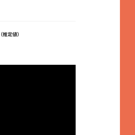
（推定値）
、おからパウダー、あんず、砂糖（さ
め油、有機オーツ麦、ピスタチオ、ア
、おからパウダー、砂糖（さとうきび
こめ油、有機オーツ麦、アマニ、チア