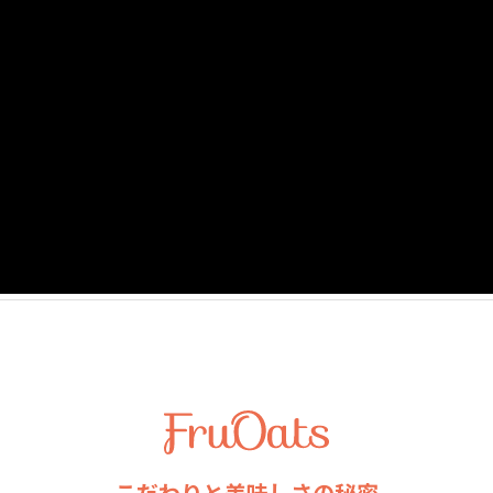
※本品製造工場では、小麦を
タンパク質：1.0g
脂質：2.5g
炭水化物：9.2g
- 糖質：5.0g
- 食物繊維：4.2g
食塩相当量：0.01g
こだわりと美味しさの秘密