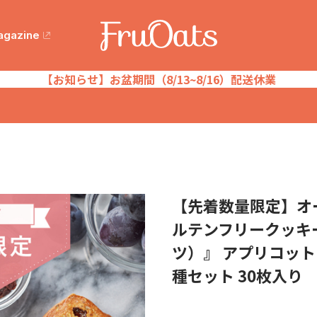
agazine
【お知らせ】お盆期間（8/13~8/16）配送休業
【先着数量限定】オ
ルテンフリークッキー
ツ）』 アプリコッ
種セット 30枚入り