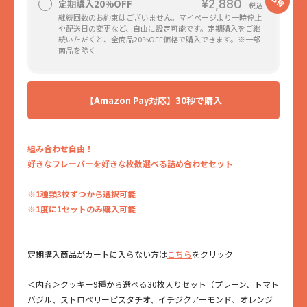
¥2,880
定期購入20%OFF
継続回数のお約束はございません。マイページより一時停止
や配送日の変更など、自由に設定可能です。定期購入をご継
続いただくと、全商品20%OFF価格で購入できます。※一部
商品を除く
【Amazon Pay対応】30秒で購入
組み合わせ自由！
好きなフレーバーを好きな枚数選べる詰め合わせセット
※1種類3枚ずつから選択可能
定期購入商品がカートに入らない方は
こちら
をクリック
＜内容＞クッキー9種から選べる30枚入りセット（プレーン、トマト
バジル、ストロベリーピスタチオ、イチジクアーモンド、オレンジ