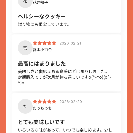
花
花井郁子
メールアドレス
※必須
ヘルシーなクッキー
贈り物にも重宝しています。
評価
※必須
2026-02-21
宮
宮本小百合
タイトル
※必須
最高にはまりました
美味しさと歯応えある食感にどはまりしました。
定期購入ですが次月が待ち遠しいですo(^-^o)(o^-
コメント
^)o
※必須
2026-02-20
た
たっちっち
とても美味しいです
いろいろな味があって、いつでも楽しめます。少し
投稿する