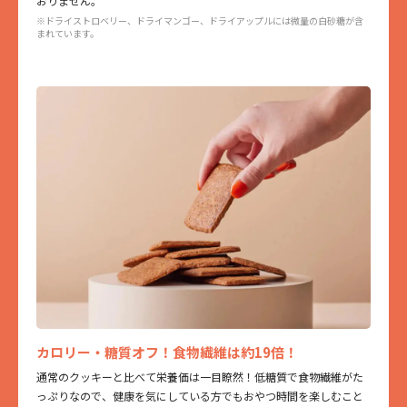
おりません。
食塩相当量：0.00g
※ドライストロベリー、ドライマンゴー、ドライアップルには微量の白砂糖が含
まれています。
【アップルシナモン】
エネルギー：48kcal
タンパク質：0.9g
脂質：2.2g
炭水化物：8.0g
- 糖質：4.4g
- 食物繊維：3.6g
食塩相当量：0.00g
【オレンジチョコレート】
エネルギー：47kcal
タンパク質：1.0g
脂質：2.5g
炭水化物：7.0g
- 糖質：3.4g
- 食物繊維：3.6g
食塩相当量：0.00g
カロリー・糖質オフ！食物繊維は約19倍！
【宇治抹茶】
通常のクッキーと比べて栄養価は一目瞭然！低糖質で食物繊維がた
エネルギー：56kcal
っぷりなので、健康を気にしている方でもおやつ時間を楽しむこと
タンパク質：1.2g