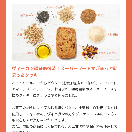
ンド、有機オーツ麦、アマニ、チアシード
エネルギー：48kcal
タンパク質：1.0g
【アップルシナモン】
脂質：2.3g
水溶性食物繊維（国内製造）、おからパウダー、ドライアップル
炭水化物：7.6g
（りんご、砂糖）、こめ油、砂糖（さとうきび（沖縄県産））、有
- 糖質：4.0g
機オーツ麦、シナモン、アマニ、チアシード
- 食物繊維：3.6g
食塩相当量：0.00g
【オレンジチョコレート】
水溶性食物繊維（国内製造）、おからパウダー、砂糖（さとうきび
【マンゴーココナッツ】
（沖縄県産））、こめ油、チョコレート、有機オーツ麦、オレンジ
エネルギー：49kcal
果皮、アマニ、チアシード
タンパク質：0.9g
脂質：2.6g
ヴィーガン認証取得済！スーパーフードがぎゅっと詰
【宇治抹茶】
炭水化物：7.5g
まったクッキー
水溶性食物繊維（国内製造）、おからパウダー、砂糖（さとうきび
- 糖質：4.0g
（沖縄県産））、こめ油、有機オーツ麦、抹茶加工品（抹茶、クロ
- 食物繊維：3.5g
オートミール、おからパウダー(遺伝子組換えでない)、チアシード、
レラ）、アマニ、チアシード
食塩相当量：0.00g
アマニ、ドライフルーツ、米油など、
植物由来のスーパーフード
を1
枚のクッキーにぎゅっと詰め込みました。
【ソイプロテイン プレーン】
【イチジクアーモンド】
水溶性食物繊維（国内製造）、おからパウダー、大豆パフ（大豆た
エネルギー：52kcal
お菓子の材料によく使われる卵やバター、小麦粉、白砂糖（※）は
ん白、米澱粉）、砂糖（さとうきび（沖縄県産））、こめ油、有機
タンパク質：1.2g
使用していないため、
ヴィーガン
の方やグルテンアレルギーの方に
オーツ麦、アーモンド、アマニ、チアシード
脂質：2.9g
も安心してお楽しみいただけます。
炭水化物：7.4g
また、市販の商品によく使われる、人工甘味料や保存料も使用して
※チョコレートは乳不使用ですが、同じ製造現場では、乳を含む製
- 糖質：3.6g
- 食物繊維：3.8g