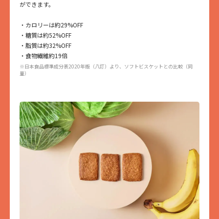
脂質：2.8g
ができます。
炭水化物：8.8g
- 糖質：3.9g
・カロリーは約29%OFF
- 食物繊維：4.9g
・糖質は約52%OFF
食塩相当量：0.01g
・脂質は約32%OFF
・食物繊維約19倍
【ソイプロテイン プレーン】
※日本食品標準成分表2020年版（八訂）より、ソフトビスケットとの比較（同
エネルギー：58kcal
量）
タンパク質：3.3g
脂質：2.9g
炭水化物：6.2g
- 糖質：3.1g
- 食物繊維：3.1g