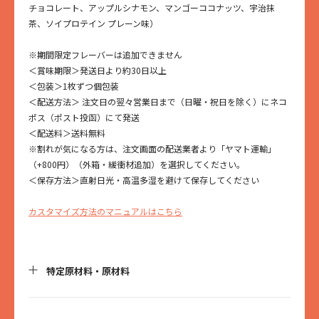
チョコレート、アップルシナモン、マンゴーココナッツ、宇治抹
茶、ソイプロテイン プレーン味）
※期間限定フレーバーは追加できません
＜賞味期限＞発送日より約30日以上
＜包装＞1枚ずつ個包装
＜配送方法＞ 注文日の翌々営業日まで（日曜・祝日を除く）にネコ
ポス（ポスト投函）にて発送
＜配送料＞送料無料
※割れが気になる方は、注文画面の配送業者より「ヤマト運輸」
（+800円）（外箱・緩衝材追加）を選択してください。
＜保存方法＞直射日光・高温多湿を避けて保存してください
カスタマイズ方法のマニュアルはこちら
特定原材料・原材料