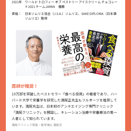
2021年
ワールド トロフィー オブ ペストリー アイスクリーム チョコレー
ト2021 チームJAPAN 優勝
資格：
日本ソムリエ協会（J.S.A.）ソムリエ、SAKE DIPLOMA（日本酒
ソムリエ）取得
医師が推奨！
10万部を突破したベストセラー『食べる投資』の著者であり、ハー
バード大学で栄養学を研究した満尾正先生もフルオーツを推奨して
います。満尾先生は、日本初のアンチエイジング専門クリニック
「満尾クリニック」を開設し、キレーション治療や栄養療法の第一
人者として知られています。
満尾クリニック院長・医学博士 満尾正