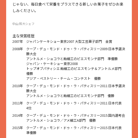
じゃない、毎日食べて栄養をプラスできる新しいお菓子をぜひお楽
しみください。
中山 和大シェフ
主な受賞経歴
2007年
ジャパンケーキショー東京2007 大型工芸菓子部門 金賞
2008年
クープ・デュ・モンド・ドゥ・ラ・パティスリー2009 日本予選決
勝大会
アントルメ・ショコラと飴細工のピエスモンテ部門 準優勝
ジャパン・ケーキショー東京2008
トップオブパティシエ 飴細工のピエスモンテ＆アントルメ部門
優勝
アジア・ペストリー・チーム・コンテスト 優勝
2010年
クープ・デュ・モンド・ドゥ・ラ・パティスリー2011 日本予選決
勝大会
アントルメ・ショコラと飴細工のピエスモンテ部門 優勝
2011年
クープ・デュ・モンド・ドゥ・ラ・パティスリー2011 日本代表
4位
2014年
クープ・デュ・モンド・ドゥ・ラ・パティスリー2015 国内選考会
アントルメ・ショコラ／アメ細工A部門 優勝
2015年
クープ・デュ・モンド・ドゥ・ラ・パティスリー2015 日本代表
準優勝