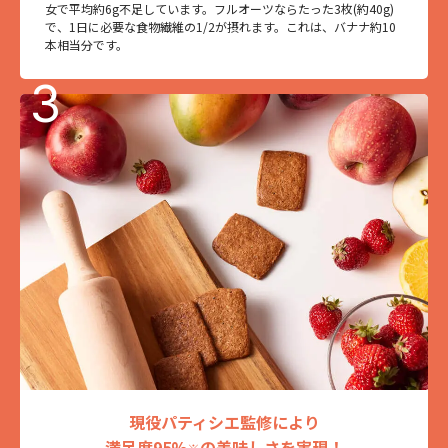
女で平均約6g不足しています。フルオーツならたった3枚(約40g)
で、1日に必要な食物繊維の1/2が摂れます。これは、バナナ約10
本相当分です。
現役パティシエ監修により
満足度95%
の美味しさを実現！