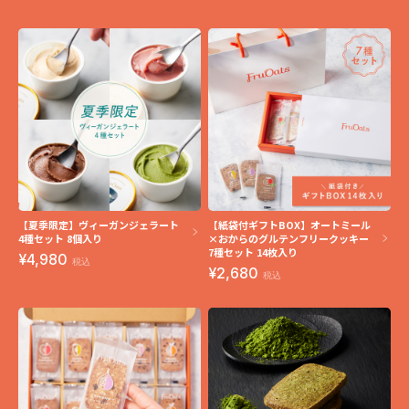
【夏季限定】ヴィーガンジェラート
【紙袋付ギフトBOX】オートミール
4種セット 8個入り
×おからのグルテンフリークッキー
7種セット 14枚入り
4,980
税込
2,680
税込