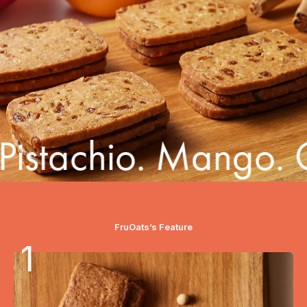
stachio. Mango. Co
FruOats’s Feature