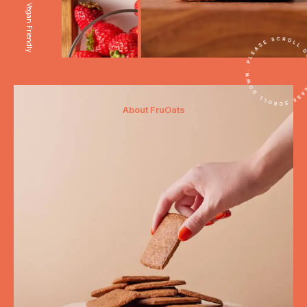
Vegan Friendly
About FruOats