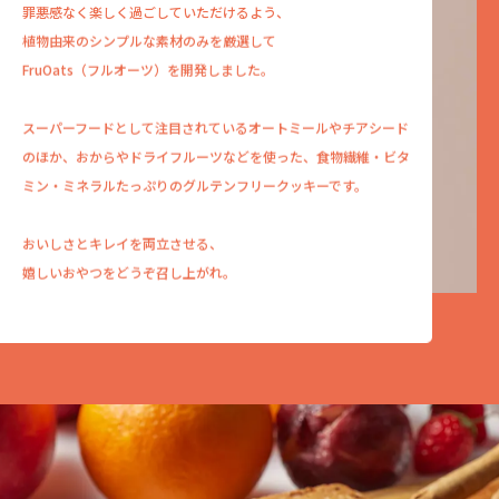
罪悪感なく楽しく過ごしていただけるよう、
植物由来のシンプルな素材のみを厳選して
FruOats（フルオーツ）を開発しました。
スーパーフードとして注目されているオートミールや
チアシード
のほか、おからやドライフルーツなどを使った、
食物繊維・ビタ
ミン・ミネラルたっぷりの
グルテンフリークッキーです。
おいしさとキレイを両立させる、
嬉しいおやつをどうぞ召し上がれ。